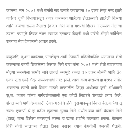
जालना: सन २००६ मध्ये मोसंबी सह उसाचे जवळपास ६० एकर क्षेत्र नष्ट झाले
यानंतर कृषी विभागाकडून तयार करण्यात आलेल्या ज्ञेततळ्याने झालेली किमया
आणि बाबांचा सल्ला कैलास (दादा) गिरी यांना यशस्वी शिखर गाठण्यात मोलाचा
ठरला. ज्यामुळे ठिबक नंतर स्वराज ट्रॅक्टर विक्री मध्ये पार्वती अँग्रो सर्विसेस
राज्यात सेवा देण्यामध्ये अव्वल ठरले.
वाकुळणि, दुधना काळेगाव, पानशेंद्रा आदी ठिकाणी वडिलोपार्जित असणाऱ्या शेती
कसणाऱ्या दहावी शिकलेल्या कैलास गिरी दादा यांना २००६ मध्ये शेती व्यवसायात
मोठ्या समस्येला सामोरे जावे लागले ज्यामुळे तब्बल ३० एकर मोसंबी आणि 3०
एकर ऊस एवढे क्षेत्र पाण्याअभावी नष्ट झाले. आता काय करायचे हा प्रश्न समोर
असताना त्यांनी कृषी विभाग गाठले तत्कालीन जिल्हा अधीक्षक कृषी अधिकारी
सु.ल. जाधव यांच्या मार्गदर्शनाखाली एक कोटी लिटरचे शेततळे तयार केले.
शेततळ्याचे पाणी देण्यासाठी ठिबक गरजेचे होते. दुसऱ्याकडून विकत घेतल्या पेक्षा तू
स्वतः एजन्सी घे हा वडील तुकाराम गुलाब गिरी अर्थात बाबा यांनी कैलास गिरी
(दादा) यांना दिलेला महत्त्वपूर्ण सल्ला हा खऱ्या अर्थाने महत्त्वाचा ठरला. कैलास
गिरी यांनी स्वतःच्या शेतात ठिबक बसवून त्याच कंपनीची एजन्सी घेतली.