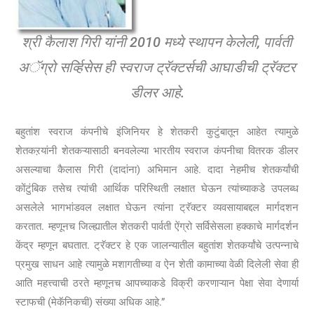
श्री कैलाश गिरी यांनी 2010 मध्ये स्थापन केलेली, पार्वती
अॅग्रो सर्व्हिसेस ही स्वराज ट्रॅक्टर्सची आघाडीची ट्रॅक्टर
डीलर आहे.
बहुतांश स्वराज कंपनीचे इंजिनियर हे शेतकरी कुटुंबातून आहेत त्यामुळे
शेतकऱयांनी शेतकऱ्यासाठी बनवलेल्या भारतीय स्वराज कंपनीचा वितरक डीलर
असल्याचा कैलास गिरी (दादांना) अभिमान आहे. दादा नेहमीच शेतकर्यांची
कोंटुंबिक तसेच त्यांची आर्थिक परिस्थिती लक्षात घेऊन त्यांच्याकडे उपलब्ध
असलेले भागभांडवल लक्षात घेऊन त्यांना ट्रॅक्टर व्यवसायाबद्दल मार्गदशन
करतात. म्हणूनच जिल्ह्यातील शेतकरी पार्वती ऐंग्रो सर्विसेसला हक्काचे मार्गदर्शन
केंद्र म्हणून बघतात. ट्रॅक्टर हे एक जालन्यातील बहुतांश शेतकर्यांचे उत्पन्नाचे
प्रमुख साधन आहे त्यामुळे मशागतीच्या व ऐन शेती कामाच्या वेळी दिलेली सेवा ही
आति महत्त्वाची ठरते म्हणूनच आपच्याकडे विक्री करणाऱ्यान पेक्षा सेवा देणार्या
स्टाफची (मेकॅनिकची) संख्या अधिक आहे.”