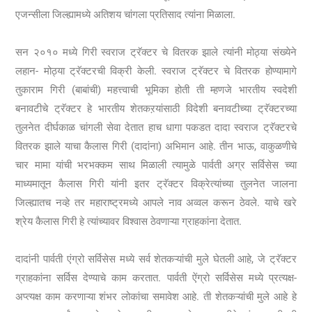
एजन्सीला जिल्ह्यामध्ये अतिशय चांगला प्रतिसाद त्यांना मिळाला.
सन २०१० मध्ये गिरी स्वराज ट्रॅक्टर चे वितरक झाले त्यांनी मोठ्या संख्येने
लहान- मोठ्या ट्रॅक्टरची विक्री केली. स्वराज ट्रॅक्टर चे वितरक होण्यामागे
तुकाराम गिरी (बाबांची) महत्त्वाची भूमिका होती ती म्हणजे भारतीय स्वदेशी
बनावटीचे ट्रॅक्टर हे भारतीय शेतकऱयांसाठी विदेशी बनावटीच्या ट्रॅक्टरच्या
तुलनेत दीर्घकाळ चांगली सेवा देतात हाच धागा पकडत दादा स्वराज ट्रॅक्टरचे
वितरक झाले याचा कैलास गिरी (दादांना) अभिमान आहे. तीन भाऊ, वाकुळणीचे
चार मामा यांची भरभक्कम साथ मिळाली त्यामुळे पार्वती अग्र सर्विसेस च्या
माध्यमातून कैलास गिरी यांनी इतर ट्रॅक्टर विक्रेत्यांच्या तुलनेत जालना
जिल्ह्यातच नव्हे तर महाराष्ट्रमध्ये आपले नाव अव्वल करून ठेवले. याचे खरे
श्रेय कैलास गिरी हे त्यांच्यावर विश्वास ठेवणाऱ्या ग्राहकांना देतात.
दादांनी पार्वती एंग्रो सर्विसेस मध्ये सर्व शेतकऱ्यांची मुले घेतली आहे, जे ट्रॅक्टर
ग्राहकांना सर्विस देण्याचे काम करतात. पार्वती ऐंग्रो सर्विसेस मध्ये प्रत्यक्ष-
अप्त्यक्ष काम करणाऱ्या शंभर लोकांचा समावेश आहे. ती शेतकऱ्यांची मुले आहे हे