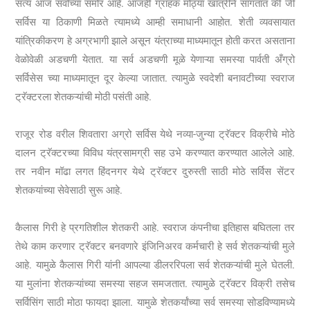
सत्य आज सर्वांच्या समोर आहे. आजही ग्राहक मोठ्या खात्रीने सांगतात की जी
सर्विस या ठिकाणी मिळते त्यामध्ये आम्ही समाधानी आहोत. शेती व्यवसायात
यांत्रिकीकरण हे अग्रभागी झाले असून यंत्राच्या माध्यमातून होती करत असताना
वेळोवेळी अडचणी येतात. या सर्व अडचणी मूळे येणाऱ्या समस्या पार्वती अँग्रो
सर्विसेस च्या माध्यमातून दूर केल्या जातात. त्यामुळे स्वदेशी बनावटीच्या स्वराज
ट्रॅक्टरला शेतकऱ्यांची मोठी पसंती आहे.
राजूर रोड वरील शिवतारा अग्रो सर्विस येथे नव्या-जुन्या ट्रॅक्टर विक्रीचे मोठे
दालन ट्रॅक्टरच्या विविध यंत्रसामग्री सह उभे करण्यात करण्यात आलेले आहे.
तर नवीन मॉढा लगत हिंदनगर येथे ट्रॅक्टर दुरुस्ती साठी मोठे सर्विस सेंटर
शेतकयांच्या सेवेसाठी सुरू आहे.
कैलास गिरी हे प्रगतिशील शेतकरी आहे. स्वराज कंपनीचा इतिहास बघितला तर
तेथे काम करणार ट्रॅक्टर बनवणारे इंजिनिअरव कर्मचारी हे सर्व शेतकऱ्यांची मुले
आहे. यामुळे कैलास गिरी यांनी आपल्या डीलररिपला सर्व शेतकऱ्यांची मुले घेतली.
या मुलांना शेतकऱ्यांच्या समस्या सहज समजतात. त्यामुळे ट्रॅक्टर विक्री तसेच
सर्विसिंग साठी मोठा फायदा झाला. यामुळे शेतकर्यांच्या सर्व समस्या सोडविण्यामध्ये